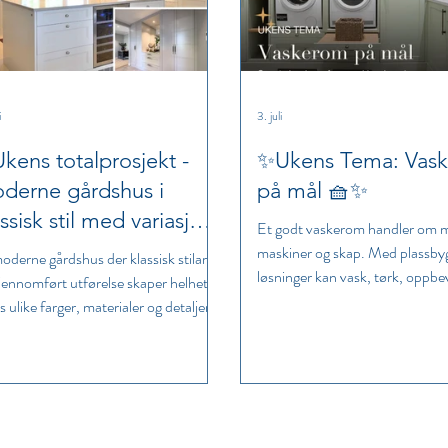
i
3. juli
kens totalprosjekt -
✨Ukens Tema: Vas
derne gårdshus i
på mål 🧺✨
ssisk stil med variasjon
Et godt vaskerom handler om 
maskiner og skap. Med plassby
oderne gårdshus der klassisk stilart
løsninger kan vask, tørk, oppbe
jennomført utførelse skaper helhet,
arbeidsflate samles i et rom so
 ulike farger, materialer og detaljer
praktisk, ryddig og pent å bruke
hvert rom sitt eget uttrykk.