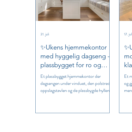
31. juli
17. jul
✨Ukens hjemmekontor
✨U
med hyggelig dagseng -
mo
plassbygget for ro og
kla
arbeidslyst✨
✨
Et plassbygget hjemmekontor der
Et m
dagsengen under vinduet, den polstrede
og g
oppslagstavlen og de plassbygde hyllene
mens
gjør rommet personlig, praktisk og
gir 
behagelig å bruke.