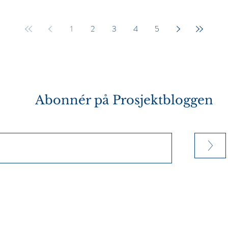
1
2
3
4
5
Abonnér på
Prosjektbloggen
>