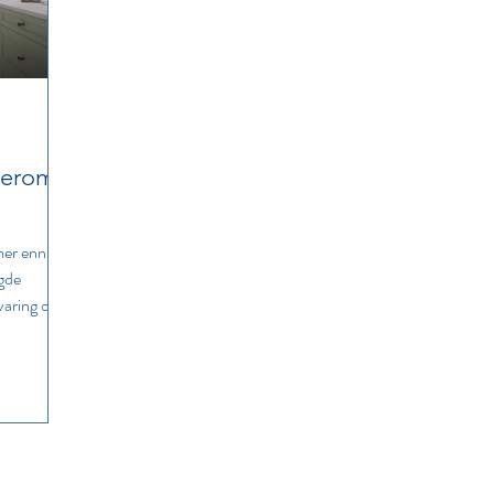
kerom
mer enn
gde
varing og
m både er
 hver dag.