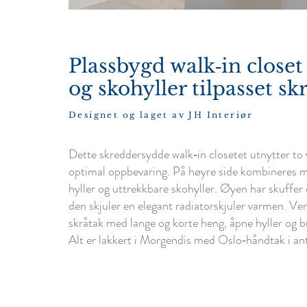
Plassbygd walk‑in close
og skohyller tilpasset sk
Designet og laget av JH Interiør
Dette skreddersydde walk‑in closetet utnytter to 
optimal oppbevaring. På høyre side kombineres 
hyller og uttrekkbare skohyller. Øyen har skuffer
den skjuler en elegant radiatorskjuler varmen. Ven
skråtak med lange og korte heng, åpne hyller og b
Alt er lakkert i Morgendis med Oslo‑håndtak i an