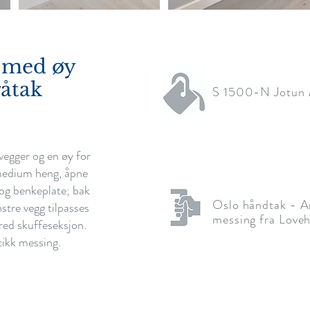
t med øy
råtak
S 1500-N Jotun 
vegger og en øy for
medium heng, åpne
 og benkeplate; bak
Oslo håndtak - A
stre vegg tilpasses
messing fra Love
red skuffeseksjon.
tikk messing.