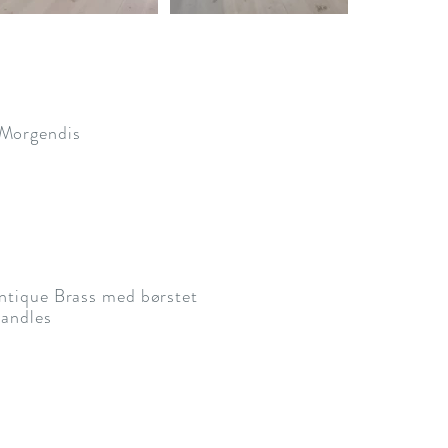
Morgendis
ntique Brass med børstet
handles