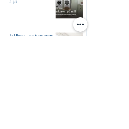
3. juli
✨ Ukens lyse barnerom
med plassbygget
kommode og leksepult i
Jotun Kalksten ✨
19. juni
✨ Ukens lille baderom:
Klassisk uttrykk på få
kvadratmeter ✨
5. juni