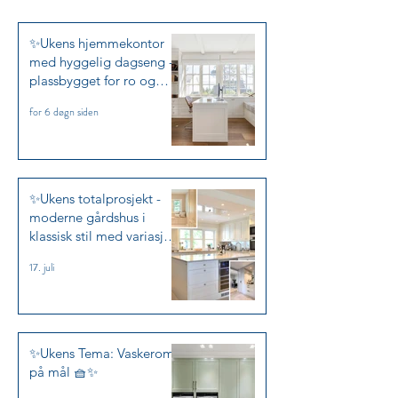
✨Ukens hjemmekontor
med hyggelig dagseng -
plassbygget for ro og
arbeidslyst✨
for 6 døgn siden
✨Ukens totalprosjekt -
moderne gårdshus i
klassisk stil med variasjon
✨
17. juli
✨Ukens Tema: Vaskerom
på mål 🧺✨