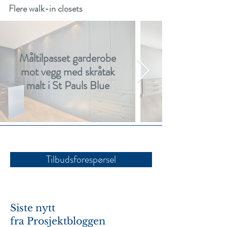
Flere walk-in closets
Måltilpasset garderobe
mot vegg med skråtak
Walk-in Closet
malt i St Pauls Blue
Tilbudsforespørsel
Siste nytt
fra
Prosjektbloggen