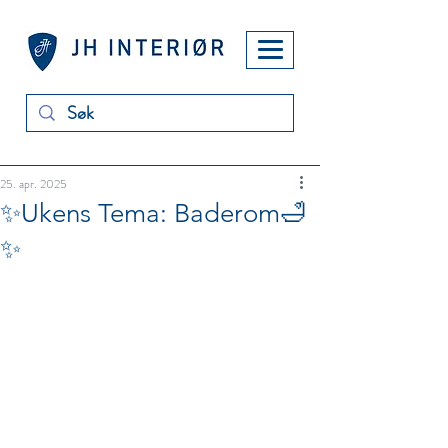
25. apr. 2025
✨Ukens Tema: Baderom🛁
✨