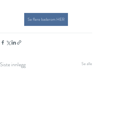
Se flere baderom HER
Siste innlegg
Se alle