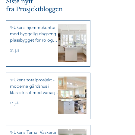
Siste nytt
harmoni✨🚿
profiler og møn
fra
Prosjektbloggen
✨Ukens hjemmekontor
med hyggelig dagseng -
plassbygget for ro og
arbeidslyst✨
31. juli
✨Ukens totalprosjekt -
moderne gårdshus i
klassisk stil med variasjon
✨
17. juli
✨Ukens Tema: Vaskerom