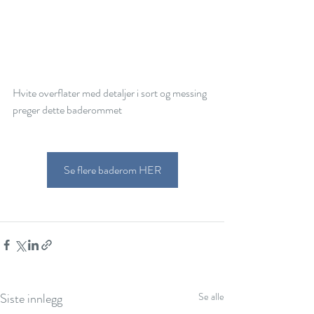
Hvite overflater med detaljer i sort og messing 
preger dette baderommet 
Se flere baderom HER
Siste innlegg
Se alle