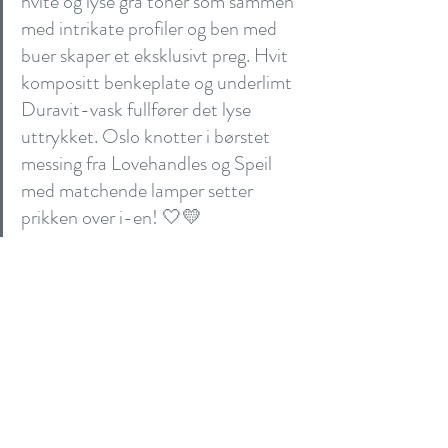
hvite og lyse grå toner som sammen 
med intrikate profiler og ben med 
buer skaper et eksklusivt preg. Hvit 
kompositt benkeplate og underlimt 
Duravit-vask fullfører det lyse 
uttrykket. Oslo knotter i børstet 
messing fra Lovehandles og Speil 
med matchende lamper setter 
prikken over i-en! 🤍💛