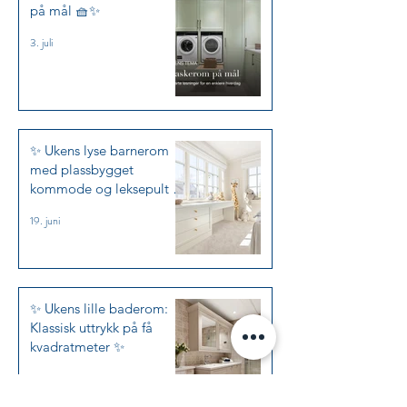
på mål 🧺✨
3. juli
✨ Ukens lyse barnerom
med plassbygget
kommode og leksepult i
Jotun Kalksten ✨
19. juni
✨ Ukens lille baderom:
Klassisk uttrykk på få
kvadratmeter ✨
5. juni