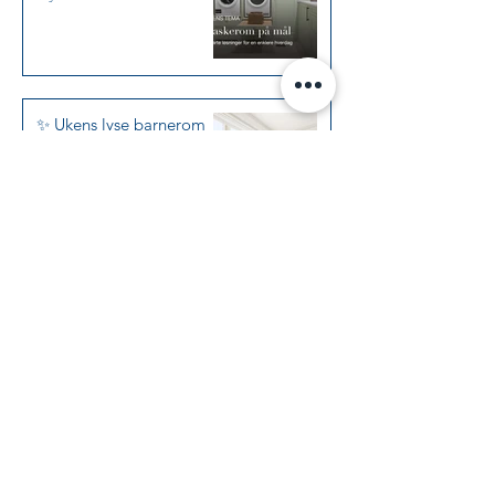
✨ Ukens lyse barnerom
med plassbygget
kommode og leksepult i
Jotun Kalksten ✨
19. juni
✨ Ukens lille baderom:
Klassisk uttrykk på få
kvadratmeter ✨
5. juni