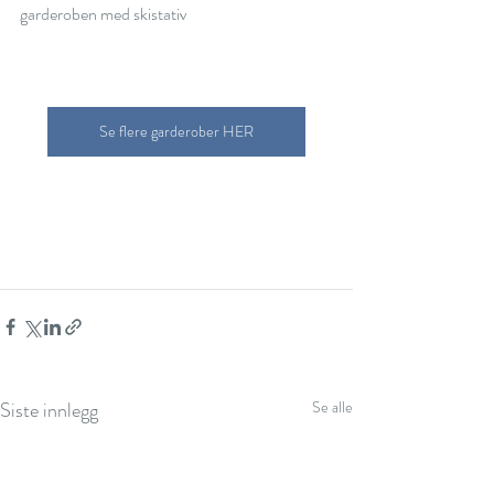
garderoben med skistativ
Se flere garderober HER
Siste innlegg
Se alle