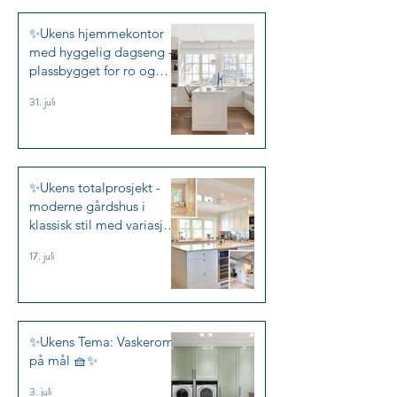
✨Ukens hjemmekontor
med hyggelig dagseng -
plassbygget for ro og
arbeidslyst✨
31. juli
✨Ukens totalprosjekt -
moderne gårdshus i
klassisk stil med variasjon
✨
17. juli
✨Ukens Tema: Vaskerom
på mål 🧺✨
3. juli