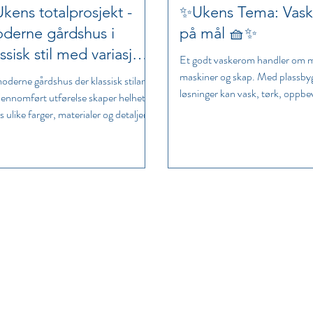
kens totalprosjekt -
✨Ukens Tema: Vas
derne gårdshus i
på mål 🧺✨
ssisk stil med variasjon
Et godt vaskerom handler om 
maskiner og skap. Med plassby
oderne gårdshus der klassisk stilart
løsninger kan vask, tørk, oppbe
jennomført utførelse skaper helhet,
arbeidsflate samles i et rom so
 ulike farger, materialer og detaljer
praktisk, ryddig og pent å bruke
hvert rom sitt eget uttrykk.