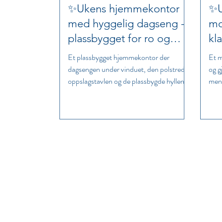
✨Ukens hjemmekontor
✨U
med hyggelig dagseng -
mo
plassbygget for ro og
kla
arbeidslyst✨
✨
Et plassbygget hjemmekontor der
Et m
dagsengen under vinduet, den polstrede
og g
oppslagstavlen og de plassbygde hyllene
mens
gjør rommet personlig, praktisk og
gir 
behagelig å bruke.