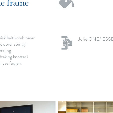
he frame
isk hvit kombinerer
Jolie ONE/ ESSE
e dører som gir
rk, og
tak og knotter i
 lyse fargen.