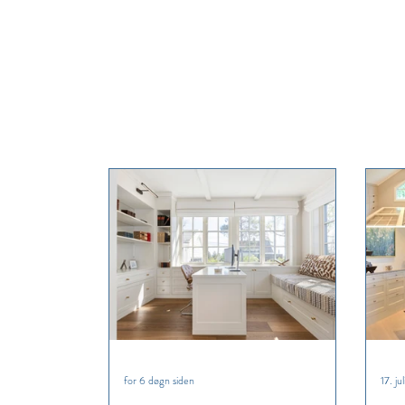
for 6 døgn siden
17. jul