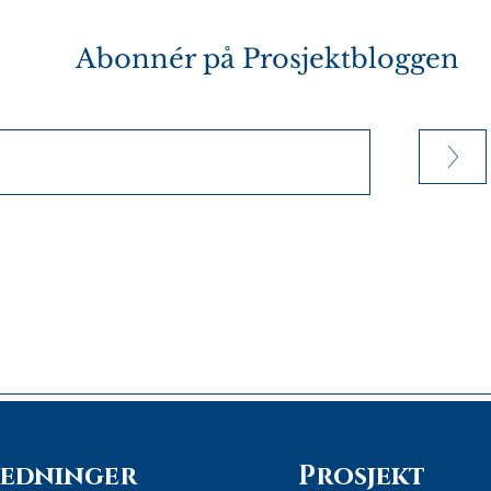
Abonnér på
Prosjektbloggen
>
redninger
Prosjekt