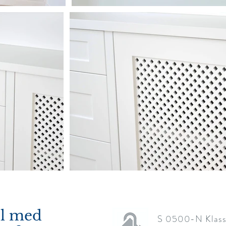
el med
S 0500-N Klassi