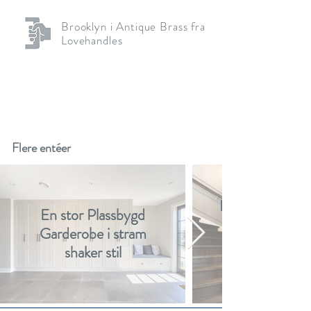
Brooklyn i Antique Brass fra
Lovehandles
Flere entéer
Elegant entré p
En stor Plassbygd
Garderobe i stram
shaker stil