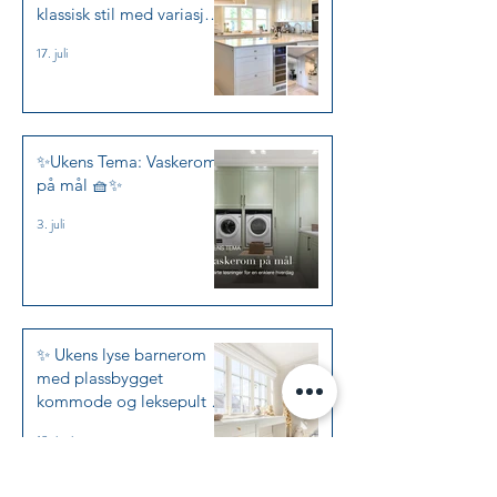
klassisk stil med variasjon
✨
17. juli
✨Ukens Tema: Vaskerom
på mål 🧺✨
3. juli
✨ Ukens lyse barnerom
med plassbygget
kommode og leksepult i
Jotun Kalksten ✨
19. juni