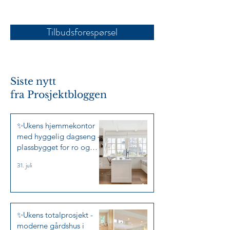
Tilbudsforespørsel
Siste nytt
fra
Prosjektbloggen
✨Ukens hjemmekontor
med hyggelig dagseng -
plassbygget for ro og
arbeidslyst✨
31. juli
✨Ukens totalprosjekt -
moderne gårdshus i