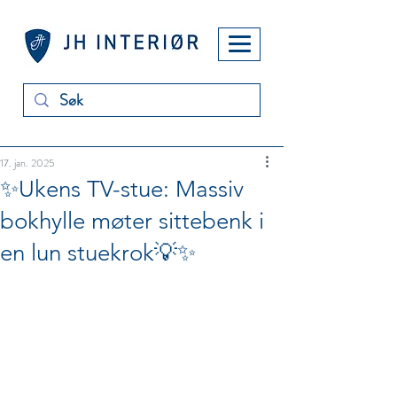
17. jan. 2025
✨Ukens TV-stue: Massiv
bokhylle møter sittebenk i
en lun stuekrok💡✨