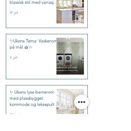
klassisk stil med variasjon
✨
17. juli
✨Ukens Tema: Vaskerom
på mål 🧺✨
3. juli
✨ Ukens lyse barnerom
med plassbygget
kommode og leksepult i
Jotun Kalksten ✨
19. juni