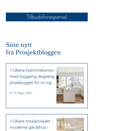
Tilbudsforespørsel
✨Ukens totalprosjekt -
✨Ukens Tema: V
moderne gårdshus i
på mål 🧺✨
Siste nytt
klassisk stil med variasjon
fra
Prosjektbloggen
✨
✨Ukens hjemmekontor
med hyggelig dagseng -
plassbygget for ro og
arbeidslyst✨
for 6 døgn siden
✨Ukens totalprosjekt -
moderne gårdshus i