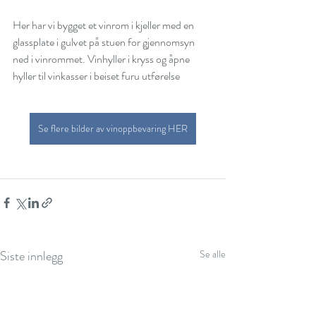
Her har vi bygget et vinrom i kjeller med en 
glassplate i gulvet på stuen for gjennomsyn 
ned i vinrommet. Vinhyller i kryss og åpne 
hyller til vinkasser i beiset furu utførelse
Se flere bilder av vinoppbevaring HER
Siste innlegg
Se alle