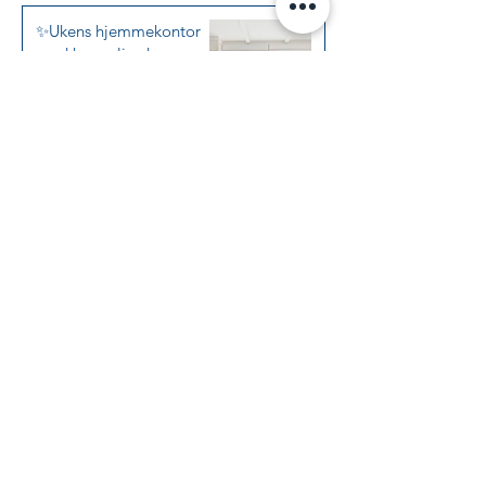
✨Ukens hjemmekontor
med hyggelig dagseng -
plassbygget for ro og
arbeidslyst✨
31. juli
✨Ukens totalprosjekt -
moderne gårdshus i
klassisk stil med variasjon
✨
17. juli
✨Ukens Tema: Vaskerom
på mål 🧺✨
3. juli