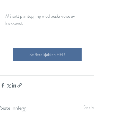
Målsatt plantegning med beskrivelse av 
kjøkkenet
Se flere kjøkken HER
Siste innlegg
Se alle