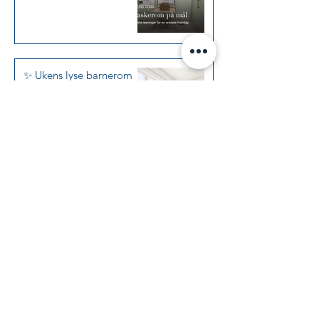
✨ Ukens lyse barnerom
med plassbygget
kommode og leksepult i
Jotun Kalksten ✨
19. juni
✨ Ukens lille baderom:
Klassisk uttrykk på få
kvadratmeter ✨
5. juni