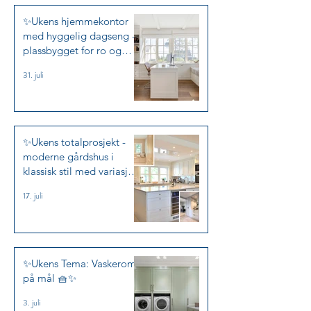
✨Ukens hjemmekontor
med hyggelig dagseng -
plassbygget for ro og
arbeidslyst✨
31. juli
✨Ukens totalprosjekt -
moderne gårdshus i
klassisk stil med variasjon
✨
17. juli
✨Ukens Tema: Vaskerom
på mål 🧺✨
3. juli