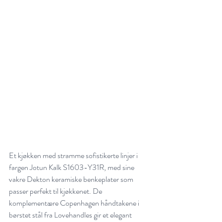
Et kjøkken med stramme sofistikerte linjer i 
fargen Jotun Kalk S1603-Y31R, med sine 
vakre Dekton keramiske benkeplater som 
passer perfekt til kjøkkenet. De 
komplementære Copenhagen håndtakene i 
børstet stål fra Lovehandles gir et elegant 