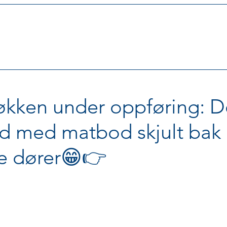
økken under oppføring: De
d med matbod skjult bak
te dører😁👉