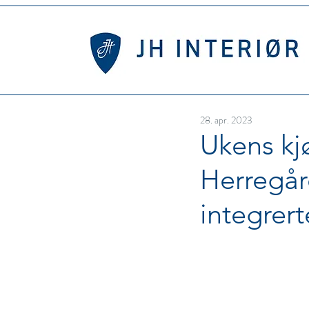
28. apr. 2023
Ukens kj
Herregår
integrer