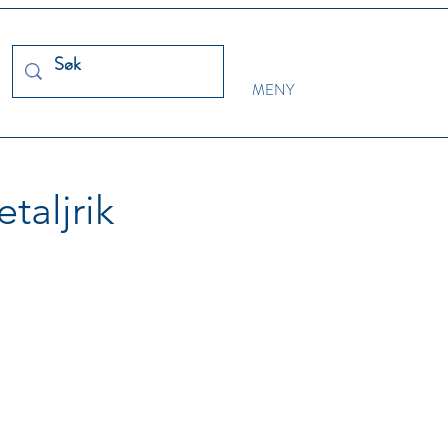
MENY
taljrik