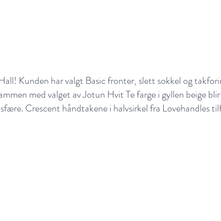
all! Kunden har valgt Basic fronter, slett sokkel og takforin
Sammen med valget av Jotun Hvit Te farge i gyllen beige bl
ære. Crescent håndtakene i halvsirkel fra Lovehandles tilfø