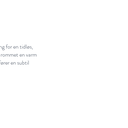
g for en tidløs, 
ir rommet en varm 
rer en subtil 