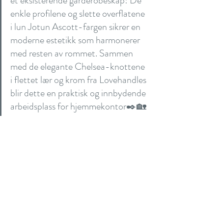
et eksisterende garderobeskap! De 
enkle profilene og slette overflatene 
i lun Jotun Ascott-fargen sikrer en 
moderne estetikk som harmonerer 
med resten av rommet. Sammen 
med de elegante Chelsea-knottene 
i flettet lær og krom fra Lovehandles 
blir dette en praktisk og innbydende 
arbeidsplass for hjemmekontor✒️🏡