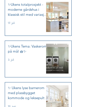
✨Ukens totalprosjekt -
moderne gårdshus i
klassisk stil med variasjon
✨
17. juli
✨Ukens Tema: Vaskerom
på mål 🧺✨
3. juli
✨ Ukens lyse barnerom
med plassbygget
kommode og leksepult i
Jotun Kalksten ✨
19. juni