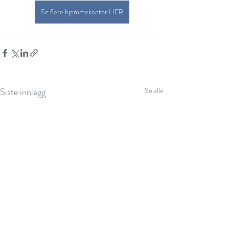
Se flere hjemmekontor HER
Siste innlegg
Se alle