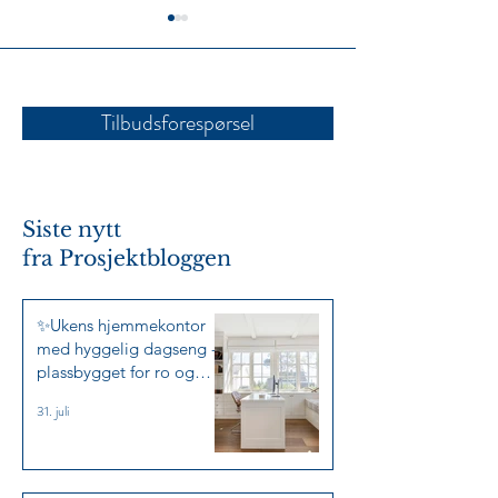
Tilbudsforespørsel
✨Ukens totalprosjekt -
✨Ukens Tema: V
moderne gårdshus i
på mål 🧺✨
Siste nytt
klassisk stil med variasjon
fra
Prosjektbloggen
✨
✨Ukens hjemmekontor
med hyggelig dagseng -
plassbygget for ro og
arbeidslyst✨
31. juli